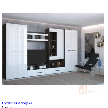
Гостиная Аподака
Стиль: