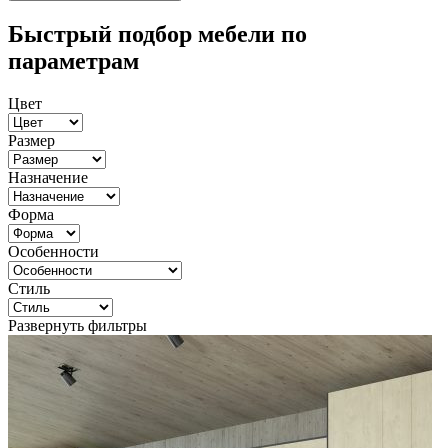
Быстрый подбор мебели по
параметрам
Цвет
Размер
Назначение
Форма
Особенности
Стиль
Развернуть фильтры