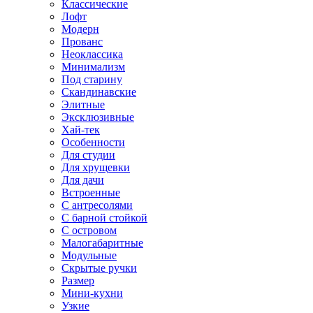
Классические
Лофт
Модерн
Прованс
Неоклассика
Минимализм
Под старину
Скандинавские
Элитные
Эксклюзивные
Хай-тек
Особенности
Для студии
Для хрущевки
Для дачи
Встроенные
С антресолями
С барной стойкой
С островом
Малогабаритные
Модульные
Скрытые ручки
Размер
Мини-кухни
Узкие