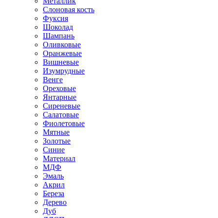
Металлик
Слоновая кость
Фуксия
Шоколад
Шампань
Оливковые
Оранжевые
Вишневые
Изумрудные
Венге
Ореховые
Янтарные
Сиреневые
Салатовые
Фиолетовые
Мятные
Золотые
Синие
Материал
МДФ
Эмаль
Акрил
Береза
Дерево
Дуб