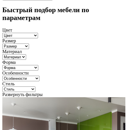
Быстрый подбор мебели по
параметрам
Цвет
Размер
Материал
Форма
Особенности
Стиль
Развернуть фильтры