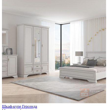
Шкаф-купе Герсенда