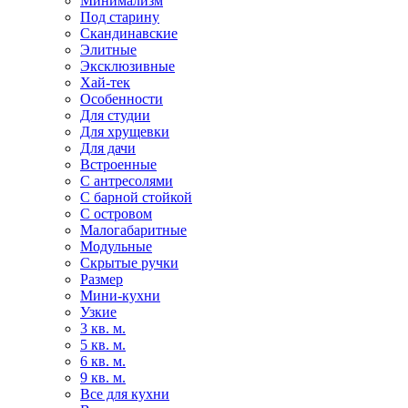
Минимализм
Под старину
Скандинавские
Элитные
Эксклюзивные
Хай-тек
Особенности
Для студии
Для хрущевки
Для дачи
Встроенные
С антресолями
С барной стойкой
С островом
Малогабаритные
Модульные
Скрытые ручки
Размер
Мини-кухни
Узкие
3 кв. м.
5 кв. м.
6 кв. м.
9 кв. м.
Все для кухни