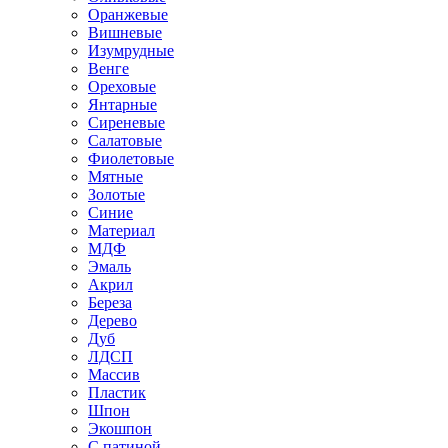
Оранжевые
Вишневые
Изумрудные
Венге
Ореховые
Янтарные
Сиреневые
Салатовые
Фиолетовые
Мятные
Золотые
Синие
Материал
МДФ
Эмаль
Акрил
Береза
Дерево
Дуб
ЛДСП
Массив
Пластик
Шпон
Экошпон
С патиной