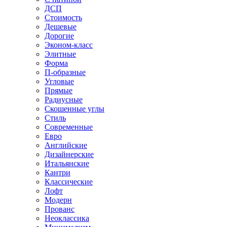
ДСП
Стоимость
Дешевые
Дорогие
Эконом-класс
Элитные
Форма
П-образные
Угловые
Прямые
Радиусные
Скошенные углы
Стиль
Современные
Евро
Английские
Дизайнерские
Итальянские
Кантри
Классические
Лофт
Модерн
Прованс
Неоклассика