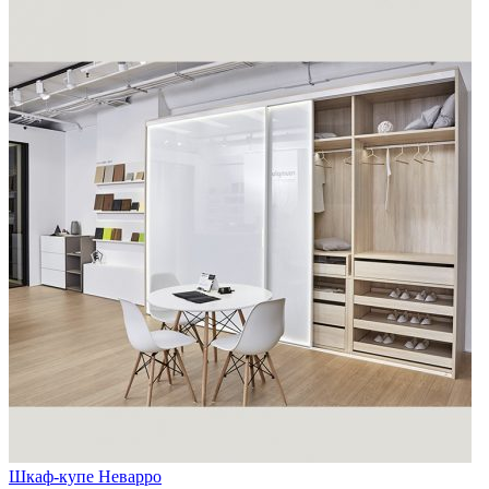
Шкаф-купе Неварро