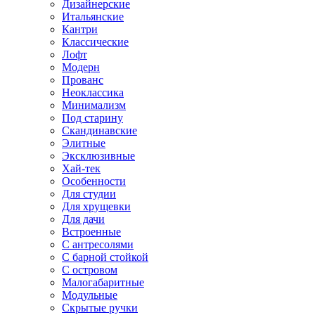
Дизайнерские
Итальянские
Кантри
Классические
Лофт
Модерн
Прованс
Неоклассика
Минимализм
Под старину
Скандинавские
Элитные
Эксклюзивные
Хай-тек
Особенности
Для студии
Для хрущевки
Для дачи
Встроенные
С антресолями
С барной стойкой
С островом
Малогабаритные
Модульные
Скрытые ручки