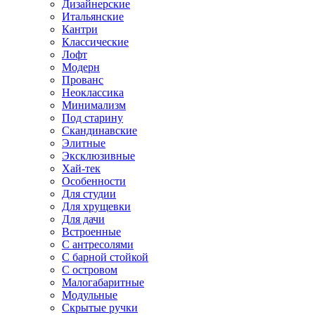
Дизайнерские
Итальянские
Кантри
Классические
Лофт
Модерн
Прованс
Неоклассика
Минимализм
Под старину
Скандинавские
Элитные
Эксклюзивные
Хай-тек
Особенности
Для студии
Для хрущевки
Для дачи
Встроенные
С антресолями
С барной стойкой
С островом
Малогабаритные
Модульные
Скрытые ручки