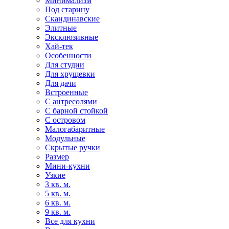
Минимализм
Под старину
Скандинавские
Элитные
Эксклюзивные
Хай-тек
Особенности
Для студии
Для хрущевки
Для дачи
Встроенные
С антресолями
С барной стойкой
С островом
Малогабаритные
Модульные
Скрытые ручки
Размер
Мини-кухни
Узкие
3 кв. м.
5 кв. м.
6 кв. м.
9 кв. м.
Все для кухни