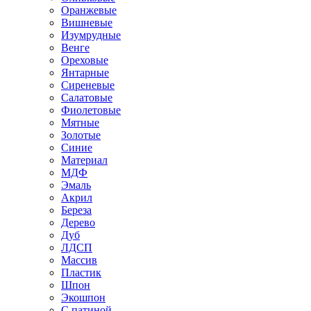
Оранжевые
Вишневые
Изумрудные
Венге
Ореховые
Янтарные
Сиреневые
Салатовые
Фиолетовые
Мятные
Золотые
Синие
Материал
МДФ
Эмаль
Акрил
Береза
Дерево
Дуб
ЛДСП
Массив
Пластик
Шпон
Экошпон
С патиной