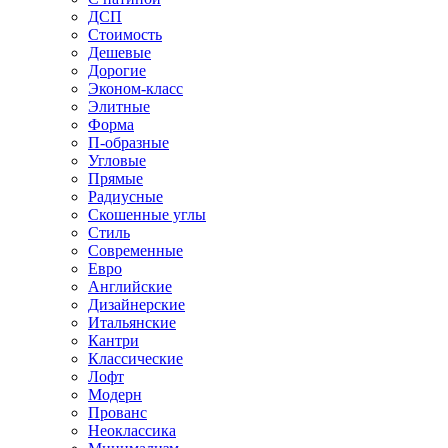
ДСП
Стоимость
Дешевые
Дорогие
Эконом-класс
Элитные
Форма
П-образные
Угловые
Прямые
Радиусные
Скошенные углы
Стиль
Современные
Евро
Английские
Дизайнерские
Итальянские
Кантри
Классические
Лофт
Модерн
Прованс
Неоклассика