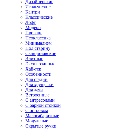
Дизайнерские
Итальянские
Кантри
Классические
Лофт
Модерн
Прованс
Неоклассика
Минимализм
Под старину
Скандинавские
Элитные
Эксклюзивные
Хай-тек
Особенности
Для студии
Для хрущевки
Для дачи
Встроенные
С антресолями
С барной стойкой
С островом
Малогабаритные
Модульные
Скрытые ручки