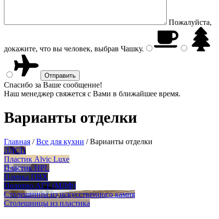
Пожалуйста,
докажите, что вы человек, выбрав
Чашку
.
Спасибо за Ваше сообщение!
Наш менеджер свяжется с Вами в ближайшее время.
Варианты отделки
Главная
/
Все для кухни
/
Варианты отделки
ЛДСП
Пластик Alvic Luxe
Пластик HPL
Пленка ПВХ
Полотно АГТ (МДФ)
Столешницы из искусственного камня
Столешницы из пластика