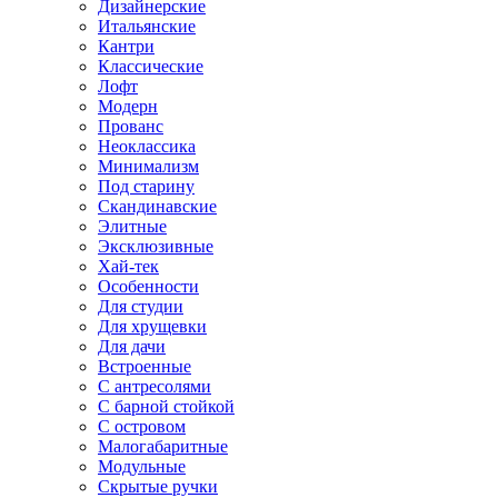
Дизайнерские
Итальянские
Кантри
Классические
Лофт
Модерн
Прованс
Неоклассика
Минимализм
Под старину
Скандинавские
Элитные
Эксклюзивные
Хай-тек
Особенности
Для студии
Для хрущевки
Для дачи
Встроенные
С антресолями
С барной стойкой
С островом
Малогабаритные
Модульные
Скрытые ручки