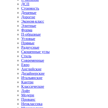
ДСП
Стоимость
Дешевые
Дорогие
Эконом-класс
Элитные
Форма
П-образные
Угловые
Прямые
Радиусные
Скошенные углы
Стиль
Современные
Евро
Английские
Дизайнерские
Итальянские
Кантри
Классические
Лофт
Модерн
Прованс
Неоклассика