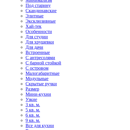
Минимализм
Под старину
Скандинавские
Элитные
Эксклюзивные
Хай-тек
Особенности
Для студии
Для хрущевки
Для дачи
Встроенные
С антресолями
С барной стойкой
С островом
Малогабаритные
Модульные
Скрытые ручки
Размер
Мини-кухни
Узкие
3 кв. м.
5 кв. м.
6 кв. м.
9 кв. м.
Все для кухни