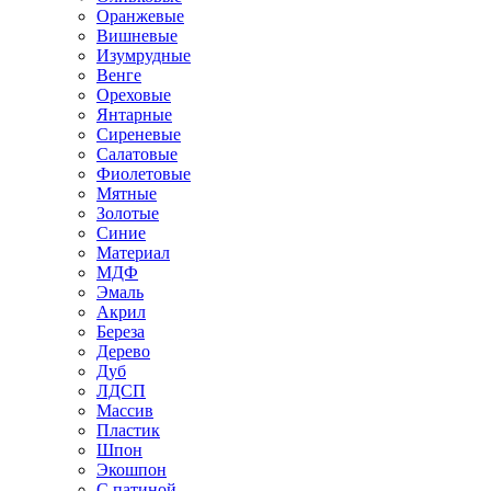
Оранжевые
Вишневые
Изумрудные
Венге
Ореховые
Янтарные
Сиреневые
Салатовые
Фиолетовые
Мятные
Золотые
Синие
Материал
МДФ
Эмаль
Акрил
Береза
Дерево
Дуб
ЛДСП
Массив
Пластик
Шпон
Экошпон
С патиной