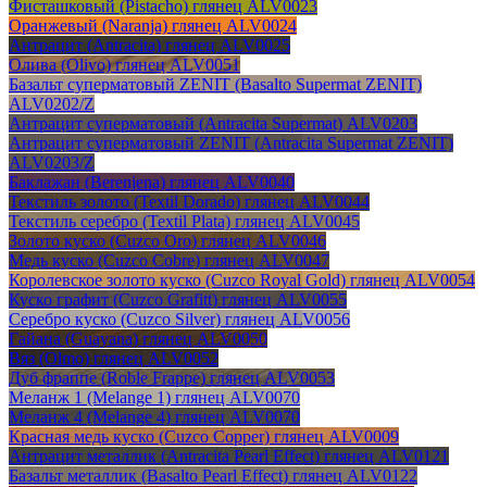
Фисташковый (Pistacho) глянец ALV0023
Оранжевый (Naranja) глянец ALV0024
Антрацит (Antracita) глянец ALV0025
Олива (Olivo) глянец ALV0051
Базальт суперматовый ZENIT (Basalto Supermat ZENIT)
ALV0202/Z
Антрацит суперматовый (Antracita Supermat) ALV0203
Антрацит суперматовый ZENIT (Antracita Supermat ZENIT)
ALV0203/Z
Баклажан (Berenjena) глянец ALV0040
Текстиль золото (Textil Dorado) глянец ALV0044
Текстиль серебро (Textil Plata) глянец ALV0045
Золото куско (Cuzco Oro) глянец ALV0046
Медь куско (Cuzco Cobre) глянец ALV0047
Королевское золото куско (Cuzco Royal Gold) глянец ALV0054
Куско графит (Cuzco Grafitt) глянец ALV0055
Серебро куско (Cuzco Silver) глянец ALV0056
Гайана (Guayana) глянец ALV0050
Вяз (Olmo) глянец ALV0052
Дуб фраппе (Roble Frappe) глянец ALV0053
Меланж 1 (Melange 1) глянец ALV0070
Меланж 4 (Melange 4) глянец ALV0070
Красная медь куско (Cuzco Copper) глянец ALV0009
Антрацит металлик (Antracita Pearl Effect) глянец ALV0121
Базальт металлик (Basalto Pearl Effect) глянец ALV0122