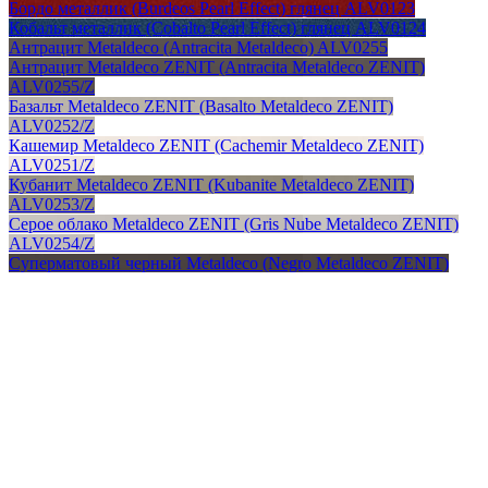
Бордо металлик (Burdeos Pearl Effect) глянец ALV0123
Кобальт металлик (Cobalto Pearl Effect) глянец ALV0124
Антрацит Metaldeco (Antracita Metaldeco) ALV0255
Антрацит Metaldeco ZENIT (Antracita Metaldeco ZENIT)
ALV0255/Z
Базальт Metaldeco ZENIT (Basalto Metaldeco ZENIT)
ALV0252/Z
Кашемир Metaldeco ZENIT (Cachemir Metaldeco ZENIT)
ALV0251/Z
Кубанит Metaldeco ZENIT (Kubanite Metaldeco ZENIT)
ALV0253/Z
Серое облако Metaldeco ZENIT (Gris Nube Metaldeco ZENIT)
ALV0254/Z
Суперматовый черный Metaldeco (Negro Metaldeco ZENIT)