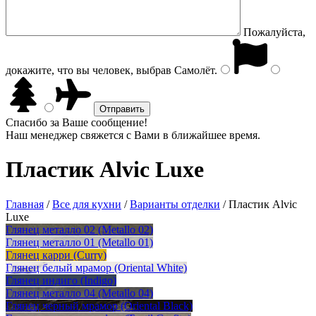
Пожалуйста,
докажите, что вы человек, выбрав
Самолёт
.
Спасибо за Ваше сообщение!
Наш менеджер свяжется с Вами в ближайшее время.
Пластик Alvic Luxe
Главная
/
Все для кухни
/
Варианты отделки
/
Пластик Alvic
Luxe
Глянец металло 02 (Metallo 02)
Глянец металло 01 (Metallo 01)
Глянец карри (Curry)
Глянец белый мрамор (Oriental White)
Глянец индиго (Indigo)
Глянец металло 04 (Metallo 04)
Глянец черный мрамор (Oriental Black)