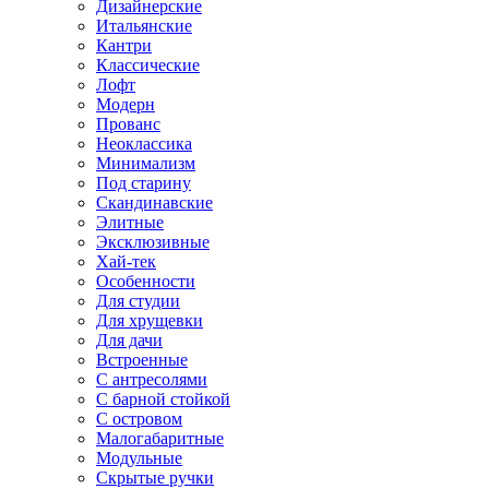
Дизайнерские
Итальянские
Кантри
Классические
Лофт
Модерн
Прованс
Неоклассика
Минимализм
Под старину
Скандинавские
Элитные
Эксклюзивные
Хай-тек
Особенности
Для студии
Для хрущевки
Для дачи
Встроенные
С антресолями
С барной стойкой
С островом
Малогабаритные
Модульные
Скрытые ручки