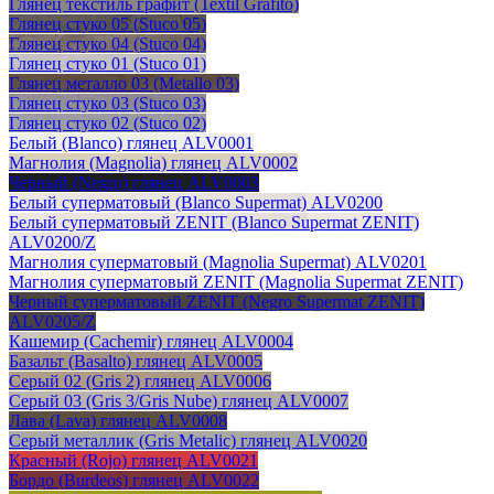
Глянец текстиль графит (Textil Grafito)
Глянец стуко 05 (Stuco 05)
Глянец стуко 04 (Stuco 04)
Глянец стуко 01 (Stuco 01)
Глянец металло 03 (Metallo 03)
Глянец стуко 03 (Stuco 03)
Глянец стуко 02 (Stuco 02)
Белый (Blanco) глянец ALV0001
Магнолия (Magnolia) глянец ALV0002
Черный (Negro) глянец ALV0003
Белый суперматовый (Blanco Supermat) ALV0200
Белый суперматовый ZENIT (Blanco Supermat ZENIT)
ALV0200/Z
Магнолия суперматовый (Magnolia Supermat) ALV0201
Магнолия суперматовый ZENIT (Magnolia Supermat ZENIT)
Черный суперматовый ZENIT (Negro Supermat ZENIT)
ALV0205/Z
Кашемир (Cachemir) глянец ALV0004
Базальт (Basalto) глянец ALV0005
Серый 02 (Gris 2) глянец ALV0006
Серый 03 (Gris 3/Gris Nube) глянец ALV0007
Лава (Lava) глянец ALV0008
Серый металлик (Gris Metalic) глянец ALV0020
Красный (Rojo) глянец ALV0021
Бордо (Burdeos) глянец ALV0022