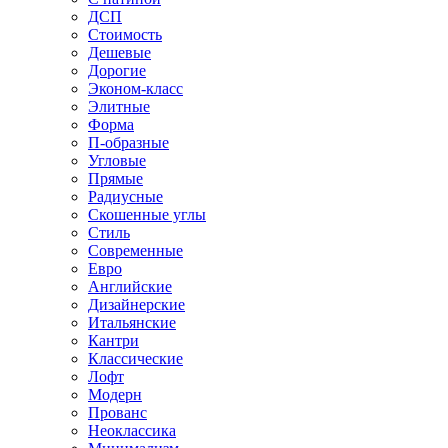
ДСП
Стоимость
Дешевые
Дорогие
Эконом-класс
Элитные
Форма
П-образные
Угловые
Прямые
Радиусные
Скошенные углы
Стиль
Современные
Евро
Английские
Дизайнерские
Итальянские
Кантри
Классические
Лофт
Модерн
Прованс
Неоклассика