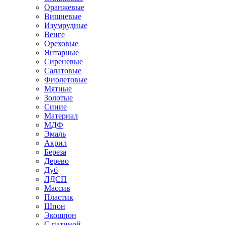
Оранжевые
Вишневые
Изумрудные
Венге
Ореховые
Янтарные
Сиреневые
Салатовые
Фиолетовые
Мятные
Золотые
Синие
Материал
МДФ
Эмаль
Акрил
Береза
Дерево
Дуб
ЛДСП
Массив
Пластик
Шпон
Экошпон
С патиной