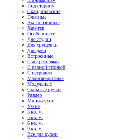
Минимализм
Под старину
Скандинавские
Элитные
Эксклюзивные
Хай-тек
Особенности
Для студии
Для хрущевки
Для дачи
Встроенные
С антресолями
С барной стойкой
С островом
Малогабаритные
Модульные
Скрытые ручки
Размер
Мини-кухни
Узкие
3 кв. м.
5 кв. м.
6 кв. м.
9 кв. м.
Все для кухни