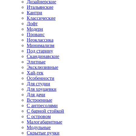
Дизайнерские
Итальянские
Кантри
Классические
Лофт
Модерн
Прованс
Неоклассика
Минимализм
Под старину
Скандинавские
Элитные
Эксклюзивные
Хай-тек
Особенности
Для студии
Для хрущевки
Для дачи
Встроенные
С антресолями
С барной стойкой
С островом
Малогабаритные
Модульные
Скрытые ручки