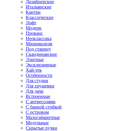
Дизайнерские
Итальянские
Кантри
Классические
Лофт
Модерн
Прованс
Неоклассика
Минимализм
Под старину
Скандинавские
Элитные
Эксклюзивные
Хай-тек
Особенности
Для студии
Для хрущевки
Для дачи
Встроенные
С антресолями
С барной стойкой
С островом
Малогабаритные
Модульные
Скрытые ручки