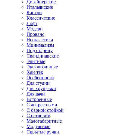
Дизайнерские
Итальянские
Кантри
Классические
Лофт
Модерн
Прованс
Неоклассика
Минимализм
Под старину
Скандинавские
Элитные
Эксклюзивные
Хай-тек
Особенности
Для студии
Для хрущевки
Для дачи
Встроенные
С антресолями
С барной стойкой
С островом
Малогабаритные
Модульные
Скрытые ручки