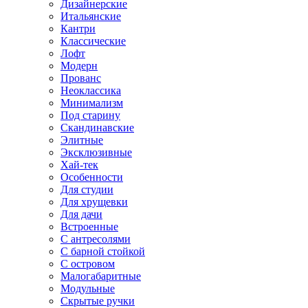
Дизайнерские
Итальянские
Кантри
Классические
Лофт
Модерн
Прованс
Неоклассика
Минимализм
Под старину
Скандинавские
Элитные
Эксклюзивные
Хай-тек
Особенности
Для студии
Для хрущевки
Для дачи
Встроенные
С антресолями
С барной стойкой
С островом
Малогабаритные
Модульные
Скрытые ручки