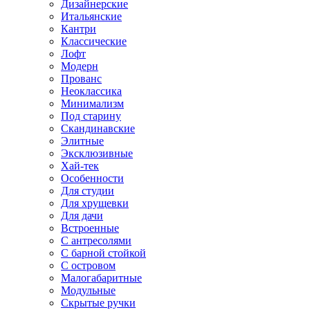
Дизайнерские
Итальянские
Кантри
Классические
Лофт
Модерн
Прованс
Неоклассика
Минимализм
Под старину
Скандинавские
Элитные
Эксклюзивные
Хай-тек
Особенности
Для студии
Для хрущевки
Для дачи
Встроенные
С антресолями
С барной стойкой
С островом
Малогабаритные
Модульные
Скрытые ручки