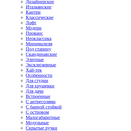
Дизайнерские
Итальянские
Кантри
Классические
Лофт
Модерн
Прованс
Неоклассика
Минимализм
Под старину
Скандинавские
Элитные
Эксклюзивные
Хай-тек
Особенности
Для студии
Для хрущевки
Для дачи
Встроенные
С антресолями
С барной стойкой
С островом
Малогабаритные
Модульные
Скрытые ручки