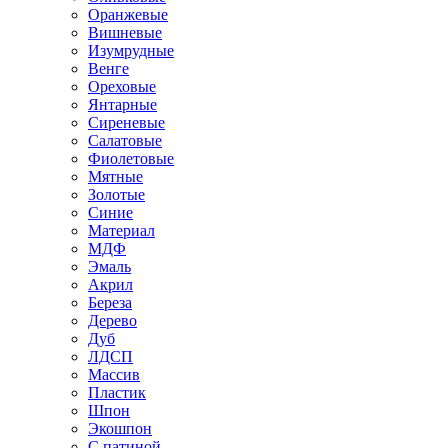
Оранжевые
Вишневые
Изумрудные
Венге
Ореховые
Янтарные
Сиреневые
Салатовые
Фиолетовые
Мятные
Золотые
Синие
Материал
МДФ
Эмаль
Акрил
Береза
Дерево
Дуб
ЛДСП
Массив
Пластик
Шпон
Экошпон
С патиной