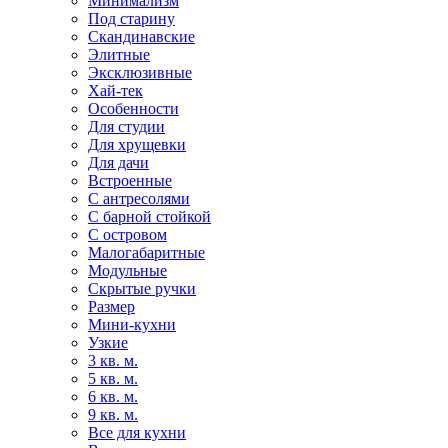
Минимализм
Под старину
Скандинавские
Элитные
Эксклюзивные
Хай-тек
Особенности
Для студии
Для хрущевки
Для дачи
Встроенные
С антресолями
С барной стойкой
С островом
Малогабаритные
Модульные
Скрытые ручки
Размер
Мини-кухни
Узкие
3 кв. м.
5 кв. м.
6 кв. м.
9 кв. м.
Все для кухни