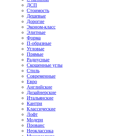
ДСП
Стоимость
Дешевые
Дорогие
Эконом-класс
Элитные
Форма
П-образные
Угловые
Прямые
Радиусные
Скошенные углы
Стиль
Современные
Евро
Английские
Дизайнерские
Итальянские
Кантри
Классические
Лофт
Модерн
Прованс
Неоклассика