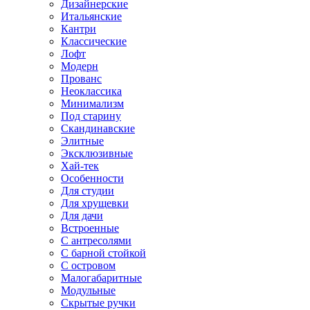
Дизайнерские
Итальянские
Кантри
Классические
Лофт
Модерн
Прованс
Неоклассика
Минимализм
Под старину
Скандинавские
Элитные
Эксклюзивные
Хай-тек
Особенности
Для студии
Для хрущевки
Для дачи
Встроенные
С антресолями
С барной стойкой
С островом
Малогабаритные
Модульные
Скрытые ручки