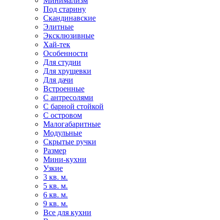
Минимализм
Под старину
Скандинавские
Элитные
Эксклюзивные
Хай-тек
Особенности
Для студии
Для хрущевки
Для дачи
Встроенные
С антресолями
С барной стойкой
С островом
Малогабаритные
Модульные
Скрытые ручки
Размер
Мини-кухни
Узкие
3 кв. м.
5 кв. м.
6 кв. м.
9 кв. м.
Все для кухни