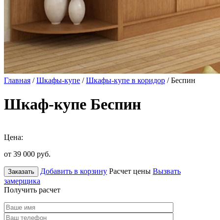
Главная
/
Шкафы-купе
/
Шкафы-купе в коридор
/ Беспин
Шкаф-купе Беспин
Цена:
от 39 000
руб.
Добавить в корзину
Расчет цены
Вызвать
Заказать
замерщика
Получить расчет