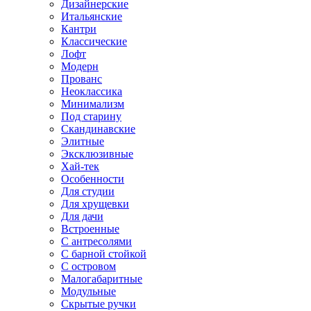
Дизайнерские
Итальянские
Кантри
Классические
Лофт
Модерн
Прованс
Неоклассика
Минимализм
Под старину
Скандинавские
Элитные
Эксклюзивные
Хай-тек
Особенности
Для студии
Для хрущевки
Для дачи
Встроенные
С антресолями
С барной стойкой
С островом
Малогабаритные
Модульные
Скрытые ручки