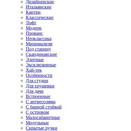
Дизайнерские
Итальянские
Кантри
Классические
Лофт
Модерн
Прованс
Неоклассика
Минимализм
Под старину
Скандинавские
Элитные
Эксклюзивные
Хай-тек
Особенности
Для студии
Для хрущевки
Для дачи
Встроенные
С антресолями
С барной стойкой
С островом
Малогабаритные
Модульные
Скрытые ручки