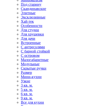
Минимализм
Под старину
Скандинавские
Элитные
Эксклюзивные
Хай-тек
Особенности
Для студии
Для хрущевки
Для дачи
Встроенные
С антресолями
С барной стойкой
С островом
Малогабаритные
Модульные
Скрытые ручки
Размер
Мини-кухни
Узкие
3 кв. м.
5 кв. м.
6 кв. м.
9 кв. м.
Все для кухни