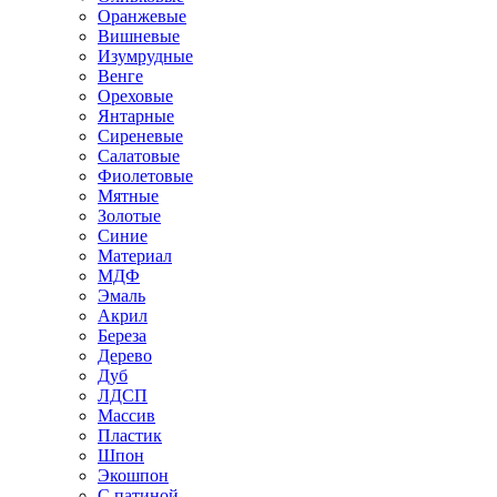
Оранжевые
Вишневые
Изумрудные
Венге
Ореховые
Янтарные
Сиреневые
Салатовые
Фиолетовые
Мятные
Золотые
Синие
Материал
МДФ
Эмаль
Акрил
Береза
Дерево
Дуб
ЛДСП
Массив
Пластик
Шпон
Экошпон
С патиной