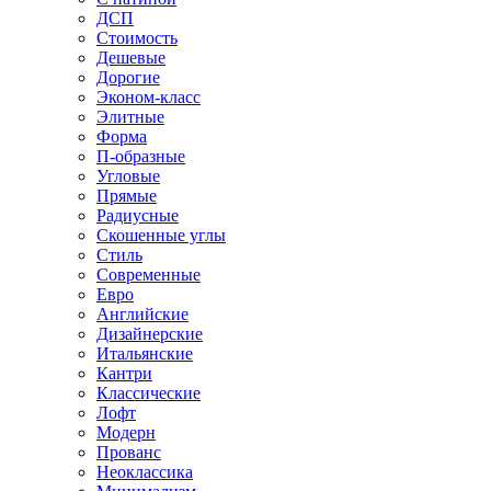
ДСП
Стоимость
Дешевые
Дорогие
Эконом-класс
Элитные
Форма
П-образные
Угловые
Прямые
Радиусные
Скошенные углы
Стиль
Современные
Евро
Английские
Дизайнерские
Итальянские
Кантри
Классические
Лофт
Модерн
Прованс
Неоклассика