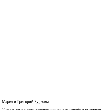
Мария и Григорий Бурковы
У нас в доме нестандартная кухня из-за короба и выступов,