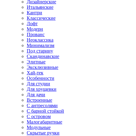
Дизайнерские
Итальянские
Кантри
Классические
Лофт
Модерн
Прованс
Неоклассика
Минимализм
Под старину
Скандинавские
Элитные
Эксклюзивные
Хай-тек
Особенности
Для студии
Для хрущевки
Для дачи
Встроенные
С антресолями
С барной стойкой
С островом
Малогабаритные
Модульные
Скрытые ручки