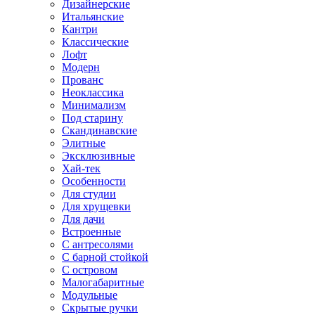
Дизайнерские
Итальянские
Кантри
Классические
Лофт
Модерн
Прованс
Неоклассика
Минимализм
Под старину
Скандинавские
Элитные
Эксклюзивные
Хай-тек
Особенности
Для студии
Для хрущевки
Для дачи
Встроенные
С антресолями
С барной стойкой
С островом
Малогабаритные
Модульные
Скрытые ручки