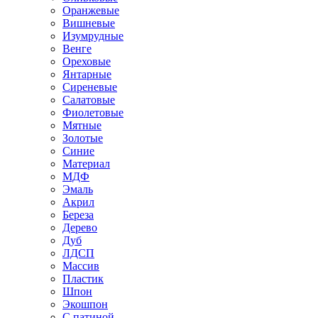
Оранжевые
Вишневые
Изумрудные
Венге
Ореховые
Янтарные
Сиреневые
Салатовые
Фиолетовые
Мятные
Золотые
Синие
Материал
МДФ
Эмаль
Акрил
Береза
Дерево
Дуб
ЛДСП
Массив
Пластик
Шпон
Экошпон
С патиной