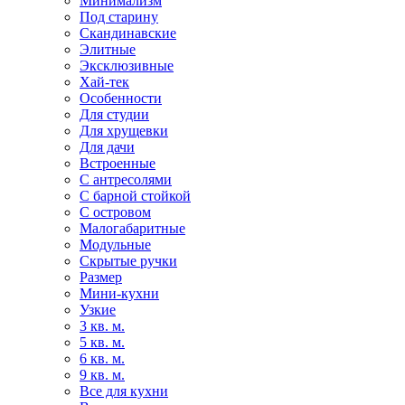
Минимализм
Под старину
Скандинавские
Элитные
Эксклюзивные
Хай-тек
Особенности
Для студии
Для хрущевки
Для дачи
Встроенные
С антресолями
С барной стойкой
С островом
Малогабаритные
Модульные
Скрытые ручки
Размер
Мини-кухни
Узкие
3 кв. м.
5 кв. м.
6 кв. м.
9 кв. м.
Все для кухни