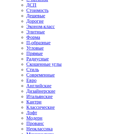
ДСП
Стоимость
Дешевые
Дорогие
Эконом-класс
Элитные
Форма
П-образные
Угловые
Прямые
Радиусные
Скошенные углы
Стиль
Современные
Евро
Английские
Дизайнерские
Итальянские
Кантри
Классические
Лофт
Модерн
Прованс
Неоклассика