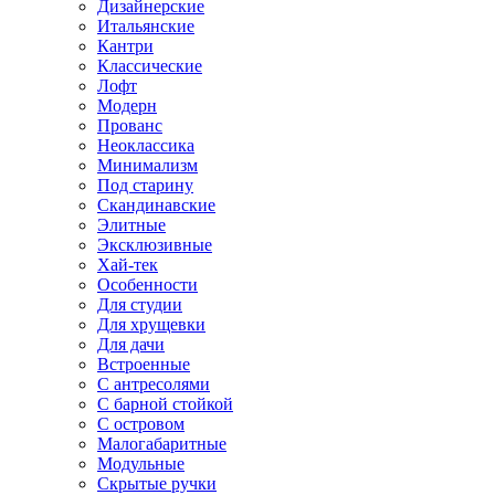
Дизайнерские
Итальянские
Кантри
Классические
Лофт
Модерн
Прованс
Неоклассика
Минимализм
Под старину
Скандинавские
Элитные
Эксклюзивные
Хай-тек
Особенности
Для студии
Для хрущевки
Для дачи
Встроенные
С антресолями
С барной стойкой
С островом
Малогабаритные
Модульные
Скрытые ручки