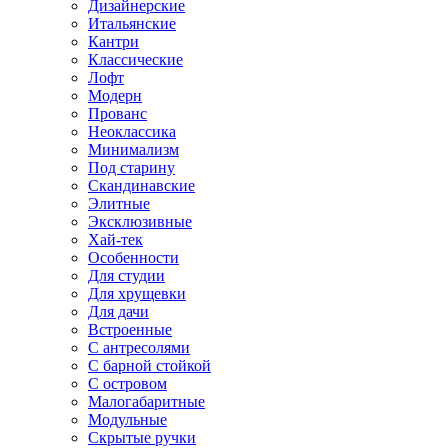
Дизайнерские
Итальянские
Кантри
Классические
Лофт
Модерн
Прованс
Неоклассика
Минимализм
Под старину
Скандинавские
Элитные
Эксклюзивные
Хай-тек
Особенности
Для студии
Для хрущевки
Для дачи
Встроенные
С антресолями
С барной стойкой
С островом
Малогабаритные
Модульные
Скрытые ручки