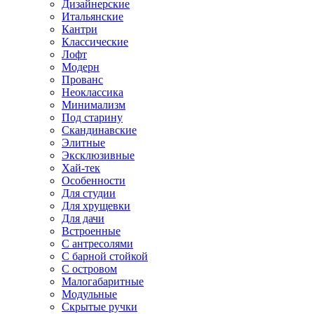
Дизайнерские
Итальянские
Кантри
Классические
Лофт
Модерн
Прованс
Неоклассика
Минимализм
Под старину
Скандинавские
Элитные
Эксклюзивные
Хай-тек
Особенности
Для студии
Для хрущевки
Для дачи
Встроенные
С антресолями
С барной стойкой
С островом
Малогабаритные
Модульные
Скрытые ручки