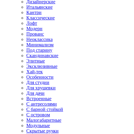
Дизайнерские
Итальянские
Кантри
Классические
Лофт
Модерн
Прованс
Неоклассика
Минимализм
Под старину
Скандинавские
Элитные
Эксклюзивные
Хай-тек
Особенности
Для студии
Для хрущевки
Для дачи
Встроенные
С антресолями
С барной стойкой
С островом
Малогабаритные
Модульные
Скрытые ручки