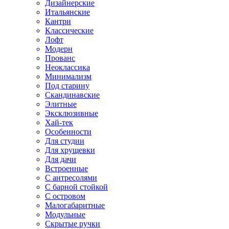
Дизайнерские
Итальянские
Кантри
Классические
Лофт
Модерн
Прованс
Неоклассика
Минимализм
Под старину
Скандинавские
Элитные
Эксклюзивные
Хай-тек
Особенности
Для студии
Для хрущевки
Для дачи
Встроенные
С антресолями
С барной стойкой
С островом
Малогабаритные
Модульные
Скрытые ручки