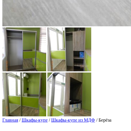
Главная
/
Шкафы-купе
/
Шкафы-купе из МДФ
/ Берёза