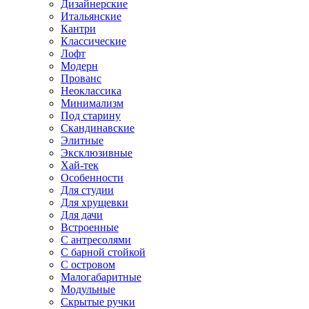
Дизайнерские
Итальянские
Кантри
Классические
Лофт
Модерн
Прованс
Неоклассика
Минимализм
Под старину
Скандинавские
Элитные
Эксклюзивные
Хай-тек
Особенности
Для студии
Для хрущевки
Для дачи
Встроенные
С антресолями
С барной стойкой
С островом
Малогабаритные
Модульные
Скрытые ручки