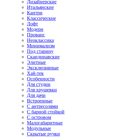
Дизайнерские
Итальянские
Кантри
Классические
Лофт
Модерн
Прованс
Неоклассика
Минимализм
Под старину
Скандинавские
Элитные
Эксклюзивные
Хай-тек
Особенности
Для студии
Для хрущевки
Для дачи
Встроенные
С антресолями
С барной стойкой
С островом
Малогабаритные
Модульные
Скрытые ручки