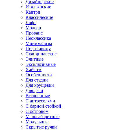
Дизайнерские
Итальянские
Кантри
Классические
Лофт
Модерн
Прованс
Неоклассика
Минимализм
Под старину
Скандинавские
Элитные
Эксклюзивные
Хай-тек
Особенности
Для студии
Для хрущевки
Для дачи
Встроенные
С антресолями
С барной стойкой
С островом
Малогабаритные
Модульные
Скрытые ручки