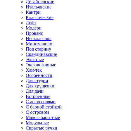
Дизайнерские
Итальянские
Кантри
Классические
Лофт
Модерн
Прованс
Неоклассика
Минимализм
Под старину
Скандинавские
Элитные
Эксклюзивные
Хай-тек
Особенности
Для студии
Для хрущевки
Для дачи
Встроенные
С антресолями
С барной стойкой
С островом
Малогабаритные
Модульные
Скрытые ручки