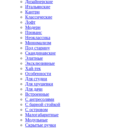
Дизайнерские
Итальянские
Кантри
Классические
Лофт
Модерн
Прованс
Неоклассика
Минимализм
Под старину
Скандинавские
Элитные
Эксклюзивные
Хай-тек
Особенности
Для студии
Для хрущевки
Для дачи
Встроенные
С антресолями
С барной стойкой
С островом
Малогабаритные
Модульные
Скрытые ручки