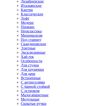
Дизайнерские
Итальянские
Кантри
Классические
Лофт
Модерн
Прованс
Неоклассика
Минимализм
Под старину
Скандинавские
Элитные
Эксклюзивные
Хай-тек
Особенности
Для студии
Для хрущевки
Для дачи
Встроенные
С антресолями
С барной стойкой
С островом
Малогабаритные
Модульные
Скрытые ручки