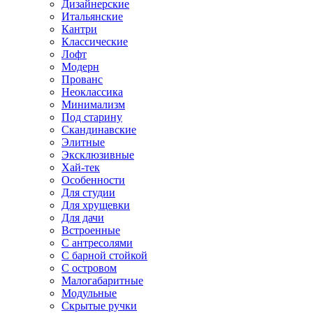
Дизайнерские
Итальянские
Кантри
Классические
Лофт
Модерн
Прованс
Неоклассика
Минимализм
Под старину
Скандинавские
Элитные
Эксклюзивные
Хай-тек
Особенности
Для студии
Для хрущевки
Для дачи
Встроенные
С антресолями
С барной стойкой
С островом
Малогабаритные
Модульные
Скрытые ручки