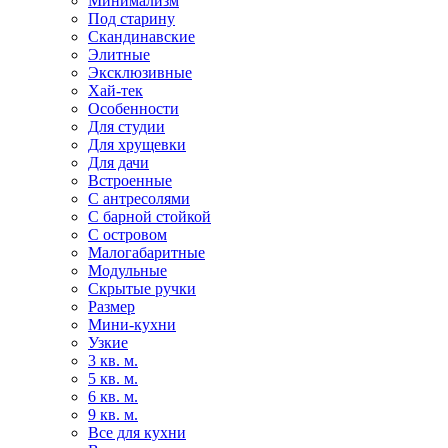
Минимализм
Под старину
Скандинавские
Элитные
Эксклюзивные
Хай-тек
Особенности
Для студии
Для хрущевки
Для дачи
Встроенные
С антресолями
С барной стойкой
С островом
Малогабаритные
Модульные
Скрытые ручки
Размер
Мини-кухни
Узкие
3 кв. м.
5 кв. м.
6 кв. м.
9 кв. м.
Все для кухни