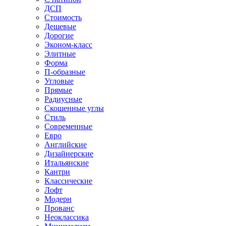
ДСП
Стоимость
Дешевые
Дорогие
Эконом-класс
Элитные
Форма
П-образные
Угловые
Прямые
Радиусные
Скошенные углы
Стиль
Современные
Евро
Английские
Дизайнерские
Итальянские
Кантри
Классические
Лофт
Модерн
Прованс
Неоклассика