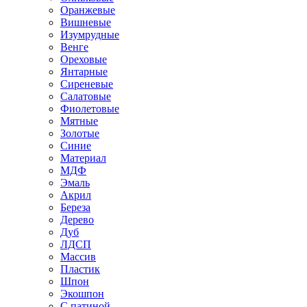
Оранжевые
Вишневые
Изумрудные
Венге
Ореховые
Янтарные
Сиреневые
Салатовые
Фиолетовые
Мятные
Золотые
Синие
Материал
МДФ
Эмаль
Акрил
Береза
Дерево
Дуб
ЛДСП
Массив
Пластик
Шпон
Экошпон
С патиной