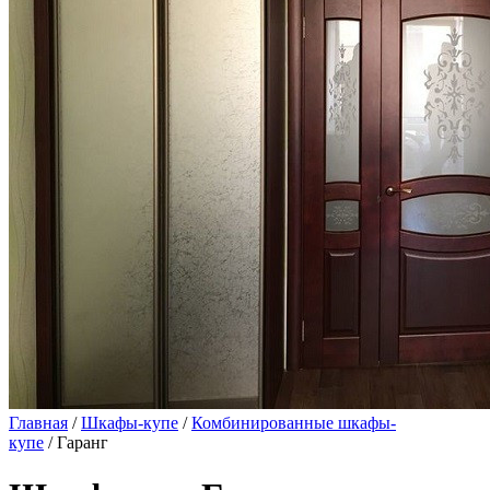
Главная
/
Шкафы-купе
/
Комбинированные шкафы-
купе
/ Гаранг