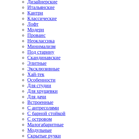
Дизайнерские
Итальянские
Кантри
Классические
Лофт
Модерн
Прованс
Неоклассика
Минимализм
Под старину
Скандинавские
Элитные
Эксклюзивные
Хай-тек
Особенности
Для студии
Для хрущевки
Для дачи
Встроенные
С антресолями
С барной стойкой
С островом
Малогабаритные
Модульные
Скрытые ручки