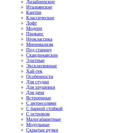
Дизайнерские
Итальянские
Кантри
Классические
Лофт
Модерн
Прованс
Неоклассика
Минимализм
Под старину
Скандинавские
Элитные
Эксклюзивные
Хай-тек
Особенности
Для студии
Для хрущевки
Для дачи
Встроенные
С антресолями
С барной стойкой
С островом
Малогабаритные
Модульные
Скрытые ручки