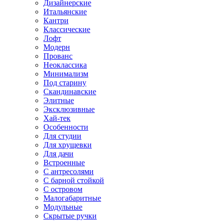
Дизайнерские
Итальянские
Кантри
Классические
Лофт
Модерн
Прованс
Неоклассика
Минимализм
Под старину
Скандинавские
Элитные
Эксклюзивные
Хай-тек
Особенности
Для студии
Для хрущевки
Для дачи
Встроенные
С антресолями
С барной стойкой
С островом
Малогабаритные
Модульные
Скрытые ручки