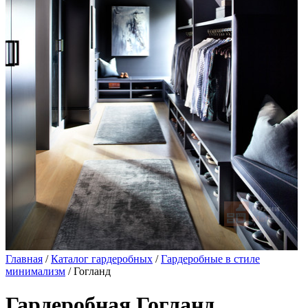
Главная
/
Каталог гардеробных
/
Гардеробные в стиле
минимализм
/ Гогланд
Гардеробная Гогланд