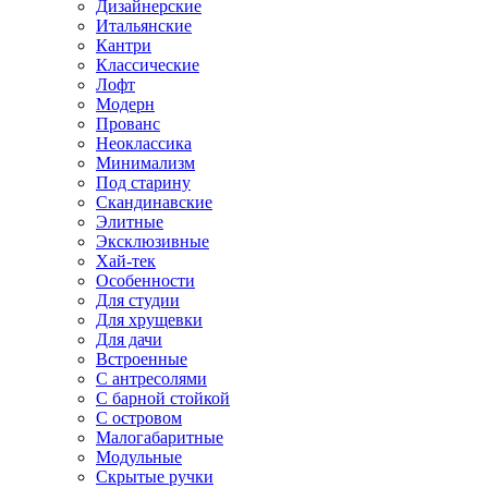
Дизайнерские
Итальянские
Кантри
Классические
Лофт
Модерн
Прованс
Неоклассика
Минимализм
Под старину
Скандинавские
Элитные
Эксклюзивные
Хай-тек
Особенности
Для студии
Для хрущевки
Для дачи
Встроенные
С антресолями
С барной стойкой
С островом
Малогабаритные
Модульные
Скрытые ручки