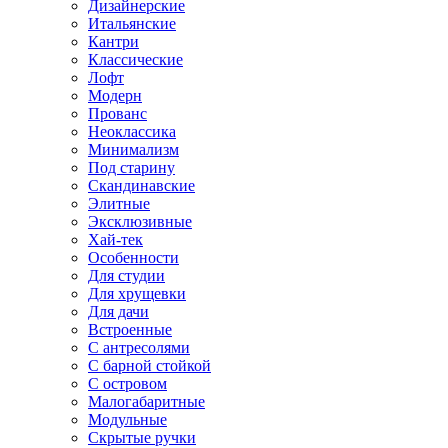
Дизайнерские
Итальянские
Кантри
Классические
Лофт
Модерн
Прованс
Неоклассика
Минимализм
Под старину
Скандинавские
Элитные
Эксклюзивные
Хай-тек
Особенности
Для студии
Для хрущевки
Для дачи
Встроенные
С антресолями
С барной стойкой
С островом
Малогабаритные
Модульные
Скрытые ручки