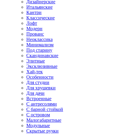
Дизайнерские
Итальянские
Кантри
Классические
Лофт
Модерн
Прованс
Неоклассика
Минимализм
Под старину
Скандинавские
Элитные
Эксклюзивные
Хай-тек
Особенности
Для студии
Для хрущевки
Для дачи
Встроенные
С антресолями
С барной стойкой
С островом
Малогабаритные
Модульные
Скрытые ручки