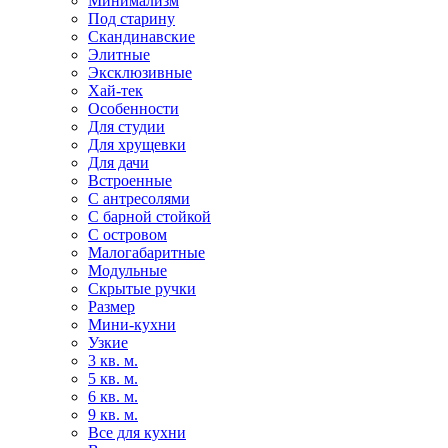
Минимализм
Под старину
Скандинавские
Элитные
Эксклюзивные
Хай-тек
Особенности
Для студии
Для хрущевки
Для дачи
Встроенные
С антресолями
С барной стойкой
С островом
Малогабаритные
Модульные
Скрытые ручки
Размер
Мини-кухни
Узкие
3 кв. м.
5 кв. м.
6 кв. м.
9 кв. м.
Все для кухни