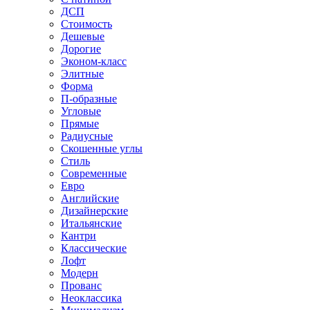
ДСП
Стоимость
Дешевые
Дорогие
Эконом-класс
Элитные
Форма
П-образные
Угловые
Прямые
Радиусные
Скошенные углы
Стиль
Современные
Евро
Английские
Дизайнерские
Итальянские
Кантри
Классические
Лофт
Модерн
Прованс
Неоклассика