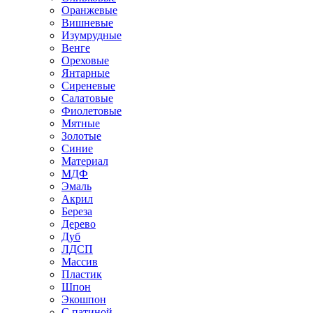
Оранжевые
Вишневые
Изумрудные
Венге
Ореховые
Янтарные
Сиреневые
Салатовые
Фиолетовые
Мятные
Золотые
Синие
Материал
МДФ
Эмаль
Акрил
Береза
Дерево
Дуб
ЛДСП
Массив
Пластик
Шпон
Экошпон
С патиной