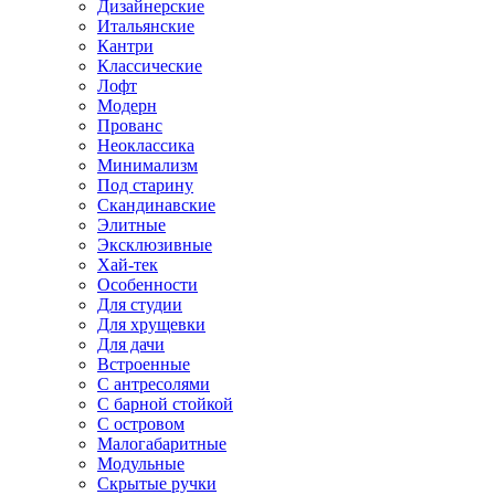
Дизайнерские
Итальянские
Кантри
Классические
Лофт
Модерн
Прованс
Неоклассика
Минимализм
Под старину
Скандинавские
Элитные
Эксклюзивные
Хай-тек
Особенности
Для студии
Для хрущевки
Для дачи
Встроенные
С антресолями
С барной стойкой
С островом
Малогабаритные
Модульные
Скрытые ручки